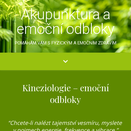
Akupunktura a
emoční odbloky
POMÁHÁM VÁM S FYZICKÝM A EMOČNÍM ZDRAVÍM
Kineziologie – emoční
odbloky
“Chcete-li nalézt tajemství vesmíru, myslete
v pojmech energie, frekvence a vibrace.”